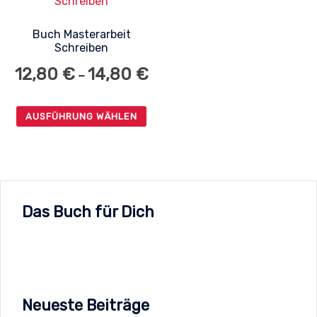
Buch Masterarbeit
Schreiben
Preisspanne:
12,80
€
14,80
€
–
12,80 €
bis
AUSFÜHRUNG WÄHLEN
14,80 €
Dieses
Produkt
weist
mehrere
Das Buch für Dich
Varianten
auf.
Die
Optionen
können
Neueste Beiträge
auf