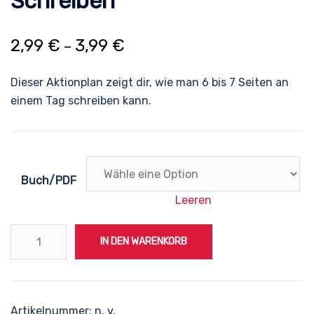
Schreiben
Preisspanne:
2,99
€
3,99
€
–
2,99 €
Dieser Aktionplan zeigt dir, wie man 6 bis 7 Seiten an
bis
einem Tag schreiben kann.
3,99 €
Buch/PDF
Leeren
AktionPlan
IN DEN WARENKORB
Masterarbeit
Schreiben
Menge
Artikelnummer:
n. v.